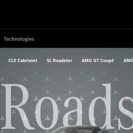
Technologies
CLE Cabriolet
SL Roadster
AMG GT Coupé
AMG