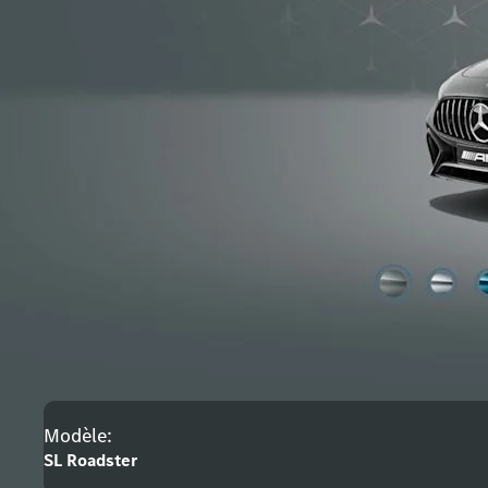
Modèle:
SL Roadster