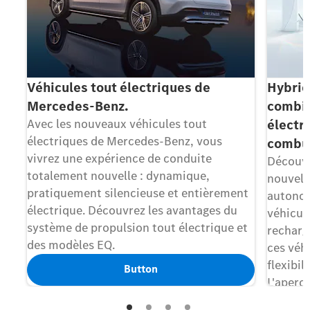
Véhicules tout électriques de
Hybrid
Mercedes-Benz.
combin
Avec les nouveaux véhicules tout
électr
électriques de Mercedes-Benz, vous
combus
vivrez une expérience de conduite
Découvr
totalement nouvelle : dynamique,
nouvelle
pratiquement silencieuse et entièrement
autonom
électrique. Découvrez les avantages du
véhicul
système de propulsion tout électrique et
recharg
des modèles EQ.
ces véh
flexibil
Button
L'aperç
véhicul