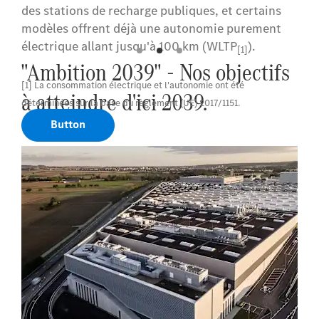
des stations de recharge publiques, et certains
modèles offrent déjà une autonomie purement
électrique allant jusqu'à 100 km (WLTP
).
[1]
"Ambition 2039" - Nos objectifs
[1] La consommation électrique et l'autonomie ont été
à atteindre d'ici 2039.
déterminées sur la base du règlement (UE) 2017/1151.
Button