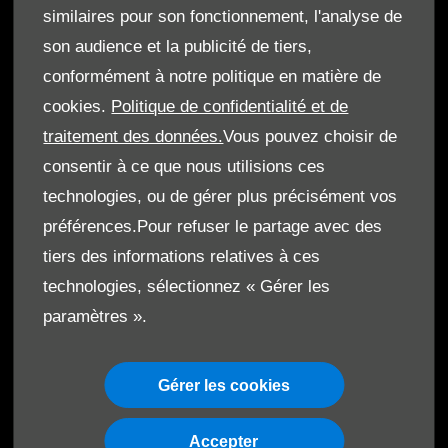
similaires pour son fonctionnement, l'analyse de
son audience et la publicité de tiers,
conformément à notre politique en matière de
cookies.
Politique de confidentialité et de
© Le Moteur SA 2026. Tous droits réservés
traitement des données.
Vous pouvez choisir de
Termes & Conditions
consentir à ce que nous utilisions ces
technologies, ou de gérer plus précisément vos
Cookies
préférences.Pour refuser le partage avec des
Protection de données
tiers des informations relatives à ces
technologies, sélectionnez « Gérer les
Code de Conduite
paramètres ».
Gérer les cookies
Accepter