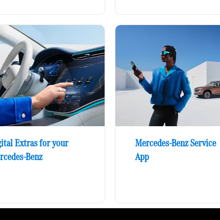
ital Extras for your
Mercedes-Benz Service
rcedes-Benz
App