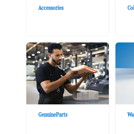
Accessories
Col
GenuineParts
Wa