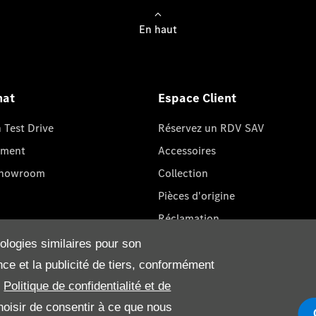
En haut
hat
Espace Client
Test Drive
Réservez un RDV SAV
oment
Accessoires
Showroom
Collection
Pièces d'origine
Réclamation
nologies similaires pour son
ce et la publicité de tiers, conformément
.
Politique de confidentialité et de
oisir de consentir à ce que nous
onditions
Cookies
Protection de données
Code de Cond