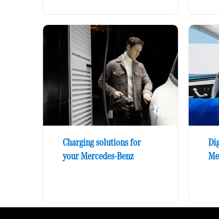
Charging solutions for
Dig
your Mercedes-Benz
Me