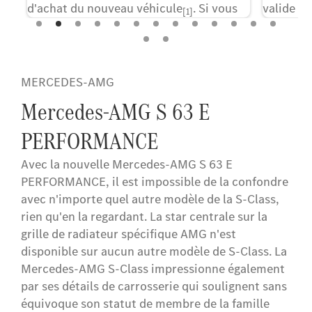
d'achat du nouveau véhicule
. Si vous
valide p
[1]
souhaitez acheter les extras numériques
automati
pour la première fois ou continuer à
en option
bénéficier des avantages des extras
série.
numériques après l'expiration de cette
MERCEDES-AMG
période, vous pouvez le faire en
[1] Équipeme
Mercedes-AMG S 63 E
quelques clics dans le Mercedes me
Store.
PERFORMANCE
[2]Conduite
la SAE) : la
Avec la nouvelle Mercedes-AMG S 63 E
[1] Équipement optionnel selon la configuration.
charge cert
PERFORMANCE, il est impossible de la confondre
conducteur 
avec n'importe quel autre modèle de la S-Class,
prêt à pren
rien qu'en la regardant. La star centrale sur la
lorsque le v
grille de radiateur spécifique AMG n'est
disponible sur aucun autre modèle de S-Class. La
[3]La disponi
Mercedes-AMG S-Class impressionne également
DRIVE PILOT
par ses détails de carrosserie qui soulignent sans
l'équipement
équivoque son statut de membre de la famille