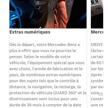
Extras numériques
Merced
t
Dès le départ, votre Mercedes-Benz a
DRIVE P
s
plus à offrir que vous ne pourriez le
tâche de
s,
penser. Selon le modèle de votre
certaines
véhicule, l'équipement spécial que vous
de 60 km
ion
avez choisi, l'année de fabrication et le
sur les s
tre
pays, de nombreux extras numériques
Après l'a
pour des sujets tels que le contrôle à
système r
ur
distance, la navigation, la recharge, la
par exemp
protection du véhicule GUARD 360° et le
voie
[2][3]
divertissement sont inclus pour une
construc
durée de 36 mois à compter de la date
une cert