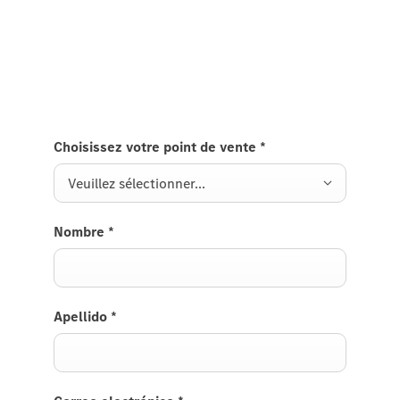
Envoyez-nous votre demande d'essai et nous vous
répondrons dans les plus brefs délais.
Choisissez votre point de vente
*
Veuillez sélectionner...
Nombre
*
Apellido
*