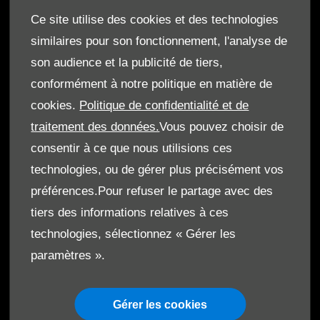
Ce site utilise des cookies et des technologies
Réclamation
similaires pour son fonctionnement, l'analyse de
son audience et la publicité de tiers,
conformément à notre politique en matière de
cookies.
Politique de confidentialité et de
© Le Moteur SA 2026. Tous droits réservés
traitement des données.
Vous pouvez choisir de
Termes & Conditions
consentir à ce que nous utilisions ces
technologies, ou de gérer plus précisément vos
Cookies
préférences.Pour refuser le partage avec des
Protection de données
tiers des informations relatives à ces
technologies, sélectionnez « Gérer les
Code de Conduite
paramètres ».
Gérer les cookies