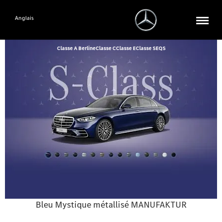
Anglais
Classe A Berline
Classe C
Classe E
Classe S
EQS
Bleu Mystique métallisé MANUFAKTUR